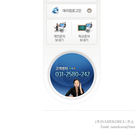
(주)NAMEKOREA | 주소 :
Email. namekorea