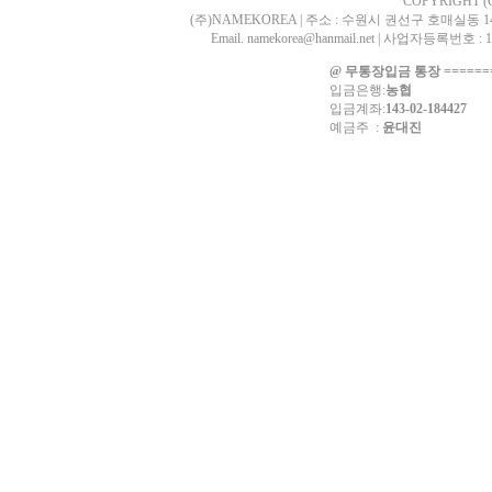
COPYRIGHT (
(주)NAMEKOREA | 주소 : 수원시 권선구 호매실동 1405-2
Email. namekorea@hanmail.net | 사업자등록
@ 무통장입금 통장 ========
입금은행:
농협
입금계좌:
143-02-184427
예금주 :
윤대진
p=0 board_id==notice; UAG=Mozilla/5.0 (Linux; Android 14; Pixel 8) AppleWebKit/537.3