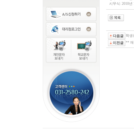
시무식: 2010년 
학생증
다음글
** 
이전글