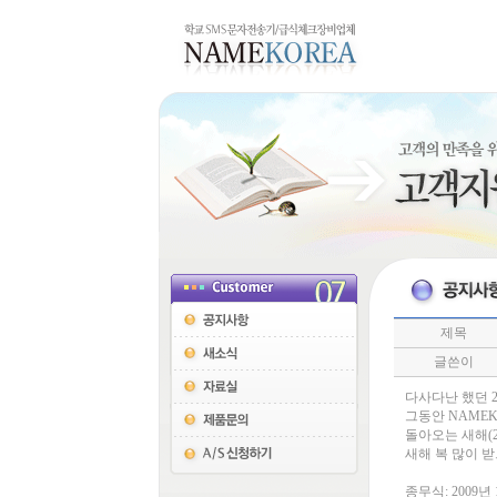
제목
글쓴이
다사다난 했던 
그동안 NAME
돌아오는 새해(
새해 복 많이 
종무식: 2009년 