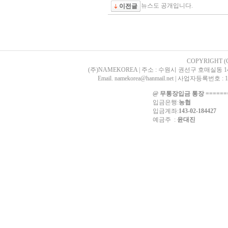
뉴스도 공개입니다.
이전글
COPYRIGHT (
(주)NAMEKOREA | 주소 : 수원시 권선구 호매실동 1405-2
Email. namekorea@hanmail.net | 사업자등록
@ 무통장입금 통장 ========
입금은행:
농협
입금계좌:
143-02-184427
예금주 :
윤대진
p=0 board_id==news; UAG=Mozilla/5.0 (Linux; Android 14; Pixel 8) AppleWebKit/537.36