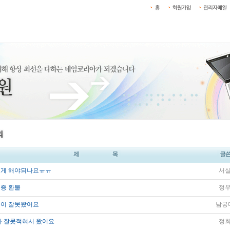
게 해야되나요ㅠㅠ
서
증 환불
정
이 잘못왔어요
남궁
가 잘못적혀서 왔어요
정