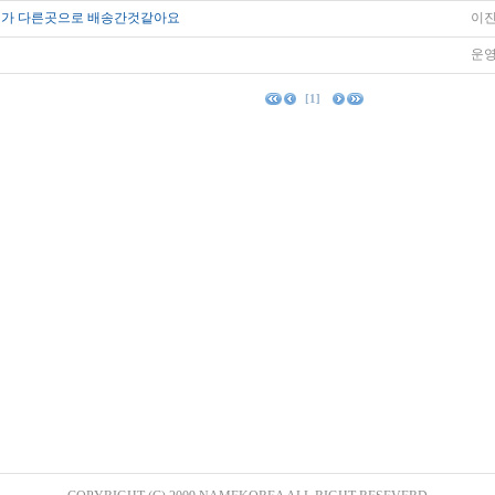
가 다른곳으로 배송간것같아요
이
운
[1]